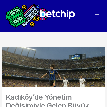
İçeriğe
atla
Kadıköy’de Yönetim
Değişimiyle Gelen Büyük