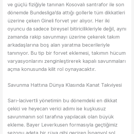
ve güçlü fiziğiyle tanınan Kosovalı santrafor ile son
dönemde Bundesliga’da attığı gollerle tüm dikkatleri
üzerine çeken Gineli forvet yer alıyor. Her iki
oyuncu da sadece bireysel bitiricilikleriyle değil, aynı
zamanda rakip savunmayı üzerine çekerek takım
arkadaşlarına boş alan yaratma becerileriyle
tanınıyor. Bu tip bir forvet eklemesi, takımın hücum
varyasyonlarını zenginleştirerek kapalı savunmaları
açma konusunda kilit rol oynayacaktır.
Savunma Hattına Dünya Klasında Kanat Takviyesi
Sarı-lacivertli yönetimin bu dönemdeki en dikkat
çekici ve heyecan verici adımı ise kuşkusuz
savunmanın sol tarafına yapılacak olan büyük
ekleme. Bayer Leverkusen formasıyla geçtiğimiz
sezonu adeta bir rüya gibi geçiren İspanyol sol