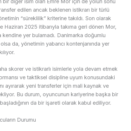
len bir diğer isim olan Emre Mor için de yolun sonu
nsfer edilen ancak beklenen istikrarı bir türlü
imin “süreklilik” kriterine takıldı. Son olarak
ve Haziran 2025 itibarıyla takıma geri dönen Mor,
da kendine yer bulamadı. Danimarka doğumlu
lsa da, yönetimin yabancı kontenjanında yer
ılıyor.
a skorer ve istikrarlı isimlerle yola devam etmek
formansı ve taktiksel disipline uyum konusundaki
nı ayırarak yeni transferler için mali kaynak ve
tekliyor. Bu durum, oyuncunun kariyerine başka bir
şladığının da bir işareti olarak kabul ediliyor.
ncuların Durumu