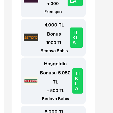
LA
+ 300
Freespin
4.000 TL
TI
Bonus
KL
A
1000 TL
Bedava Bahis
Hoşgeldin
Bonusu 5.050
TI
K
TL
L
A
+ 500 TL
Bedava Bahis
5.000 TL