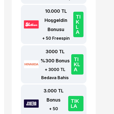
10.000 TL
TI
Hoşgeldin
K
L
Bonusu
A
+ 50 Freespin
3000 TL
TI
%300 Bonus
KL
A
+ 3000 TL
Bedava Bahis
3.000 TL
Bonus
TIK
LA
+ 50