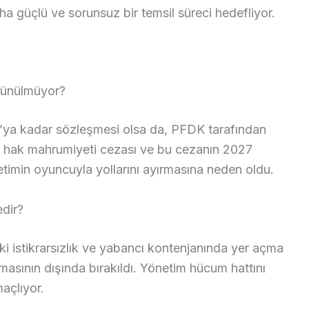
a güçlü ve sorunsuz bir temsil süreci hedefliyor.
şünülmüyor?
ya kadar sözleşmesi olsa da, PFDK tarafından
lık hak mahrumiyeti cezası ve bu cezanın 2027
timin oyuncuyla yollarını ayırmasına neden oldu.
dir?
 istikrarsızlık ve yabancı kontenjanında yer açma
asının dışında bırakıldı. Yönetim hücum hattını
açlıyor.