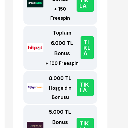
TIK
LA
+ 150
Freespin
Toplam
TI
6.000 TL
KL
A
Bonus
+ 100 Freespin
8.000 TL
TIK
Hoşgeldin
LA
Bonusu
5.000 TL
Bonus
TIK