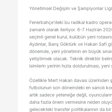
Yönetimsel Değişim ve Şampiyonlar Lig
Fenerbahçe’deki bu radikal kadro operasy
zamanlı olarak ilerliyor. 6-7 Haziran 20
seçimli genel kurul, kulübün yeni rotas
Aydınlar, Barış Göktürk ve Hakan Safi gi
dönemde, yeni yönetimin en büyük sınav
yetiştirmek olacak. Teknik direktör belir
isimlerin yerinin hızla doldurulması, yen
Özellikle Mert Hakan davası üzerinden şe
futbolunun son dönemdeki en sancılı konu
artık sadece yeteneğe değil, oyuncuların
daha fazla önem vermesine neden oluyor
gelecekteki transfer politikalarının da bir 