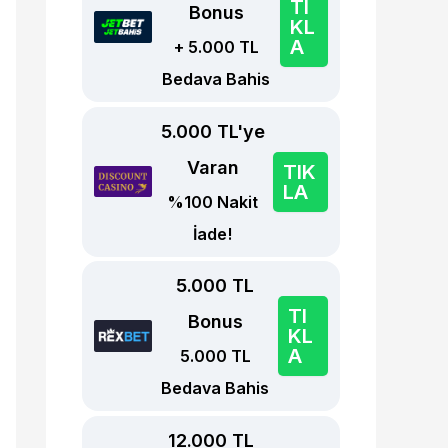
TI
Bonus
KL
A
+ 5.000 TL
Bedava Bahis
5.000 TL'ye
Varan
TIK
LA
%100 Nakit
İade!
5.000 TL
TI
Bonus
KL
A
5.000 TL
Bedava Bahis
12.000 TL