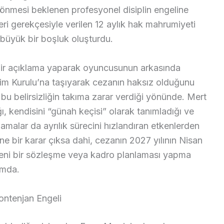
dönmesi beklenen profesyonel disiplin engeline
eri gerekçesiyle verilen 12 aylık hak mahrumiyeti
 büyük bir boşluk oluşturdu.
i bir açıklama yaparak oyuncusunun arkasında
m Kurulu’na taşıyarak cezanın haksız olduğunu
bu belirsizliğin takıma zarar verdiği yönünde. Mert
 kendisini “günah keçisi” olarak tanımladığı ve
klamalar da ayrılık sürecini hızlandıran etkenlerden
ne bir karar çıksa dahi, cezanın 2027 yılının Nisan
 yeni bir sözleşme veya kadro planlaması yapma
umda.
ontenjan Engeli