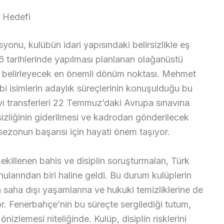
i Hedefi
onu, kulübün idari yapısındaki belirsizlikle eş
26 tarihlerinde yapılması planlanan olağanüstü
ını belirleyecek en önemli dönüm noktası. Mehmet
bi isimlerin adaylık süreçlerinin konuşulduğu bu
ı transferleri 22 Temmuz’daki Avrupa sınavına
sizliğinin giderilmesi ve kadrodan gönderilecek
i sezonun başarısı için hayati önem taşıyor.
killenen bahis ve disiplin soruşturmaları, Türk
larından biri haline geldi. Bu durum kulüplerin
 saha dışı yaşamlarına ve hukuki temizliklerine de
. Fenerbahçe’nin bu süreçte sergilediği tutum,
önizlemesi niteliğinde. Kulüp, disiplin risklerini