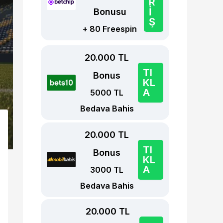
R
İ
Bonusu
Ş
+ 80 Freespin
20.000 TL
TI
Bonus
KL
A
5000 TL
Bedava Bahis
20.000 TL
TI
Bonus
KL
A
3000 TL
Bedava Bahis
20.000 TL