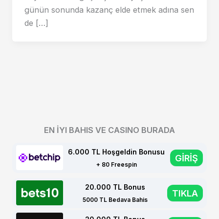
günün sonunda kazanç elde etmek adına sen
de […]
EN İYI BAHIS VE CASINO BURADA
6.000 TL Hoşgeldin Bonusu
GİRİŞ
+ 80 Freespin
20.000 TL Bonus
TIKLA
5000 TL Bedava Bahis