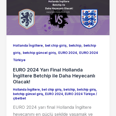
,
,
,
Hollanda İngiltere
bet chip giriş
betchip
betchip
,
,
,
giriş
betchip güncel giriş
EURO 2024
EURO 2024
Türkiye
EURO 2024 Yarı Final Hollanda
İngiltere Betchip ile Daha Heyecanlı
Olacak!
Hollanda İngiltere
,
bet chip giriş
,
betchip
,
betchip giriş
,
betchip güncel giriş
,
EURO 2024
,
EURO 2024 Türkiye
/
çibetbet
EURO 2024 yarı final Hollanda İngiltere
heyecanını en güçlü şekilde yaşamak ve