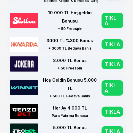
Sadece Kripto & Kimliksiz Giriş
10.000 TL Hoşgeldin
TIKL
Bonusu
A
+ 50 Freespin
3000 TL %300 Bonus
TIKLA
+ 3000 TL Bedava Bahis
3.000 TL Bonus
TIKLA
+ 50 Freespin
Hoş Geldin Bonusu 5.000
TIKL
TL
A
+ 500 TL Bedava Bahis
Her Ay 4.000 TL
TIKLA
Para Yatırma Bonusu
5.000 TL Bonus
TIKLA