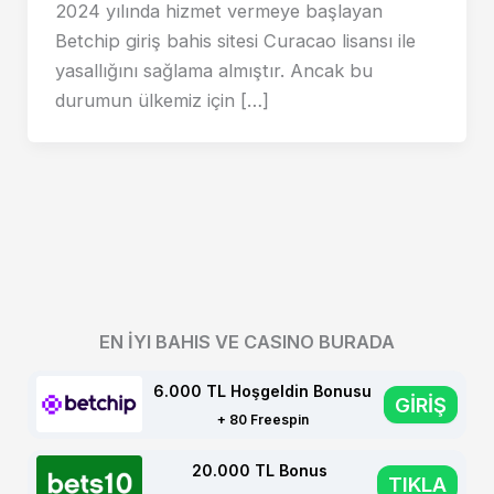
2024 yılında hizmet vermeye başlayan
Betchip giriş bahis sitesi Curacao lisansı ile
yasallığını sağlama almıştır. Ancak bu
durumun ülkemiz için […]
EN İYI BAHIS VE CASINO BURADA
6.000 TL Hoşgeldin Bonusu
GİRİŞ
+ 80 Freespin
20.000 TL Bonus
TIKLA