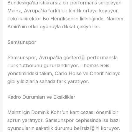
Bundesliga’da istikrarsız bir performans sergileyen
Mainz, Avrupa’da farklı bir kimlik ortaya koyuyor.
Teknik direktör Bo Henriksen’in liderliğinde, Nadiem
Amiri’nin etkili oyunuyla dikkat çekiyorlar.
Samsunspor
Samsunspor, Avrupa’da gösterdiği performansla
Türk futbolunu gururlandırıyor. Thomas Reis
yönetimindeki takım, Carlo Holse ve Cherif Ndiaye
gibi yıldızlarla sahada fark yaratıyor.
Kadro Durumları ve Eksiklikler
Mainz için Dominik Kohr’un kart cezası önemli bir
sorun yaratıyor. Samsunspor cephesinde ise bazı
oyuncuların sakatlık durumu belirsizliğini koruyor.