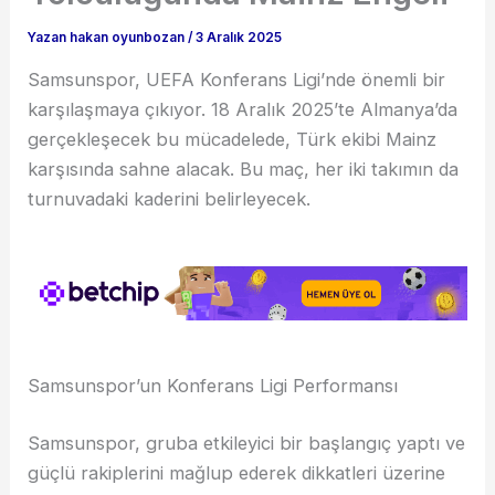
Yazan
hakan oyunbozan
/
3 Aralık 2025
Samsunspor, UEFA Konferans Ligi’nde önemli bir
karşılaşmaya çıkıyor. 18 Aralık 2025’te Almanya’da
gerçekleşecek bu mücadelede, Türk ekibi Mainz
karşısında sahne alacak. Bu maç, her iki takımın da
turnuvadaki kaderini belirleyecek.
Samsunspor’un Konferans Ligi Performansı
Samsunspor, gruba etkileyici bir başlangıç yaptı ve
güçlü rakiplerini mağlup ederek dikkatleri üzerine