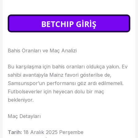
Bahis Oranları ve Maç Analizi
Bu karşılaşma için bahis oranları oldukça yakın. Ev
sahibi avantajıyla Mainz favori gösterilse de,
Samsunspor’un performansı göz ardı edilmemeli.
Futbolseverler için heyecan dolu bir maç
bekleniyor.
Maç Detayları
Tarih:
18 Aralık 2025 Perşembe