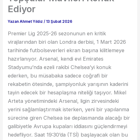
Ediyor
Yazan
Ahmet Yıldız
/
13 Şubat 2026
Premier Lig 2025-26 sezonunun en kritik
virajlarından biri olan Londra derbisi, 1 Mart 2026
tarihinde futbolseverleri ekran başına kilitlemeye
hazırlanıyor. Arsenal, kendi evi Emirates
Stadyumu’nda ezeli rakibi Chelsea’yi konuk
ederken, bu müsabaka sadece coğrafi bir
rekabetin ötesinde, şampiyonluk yarışının kaderini
tayin edecek bir hesaplaşma niteliği taşıyor. Mikel
Arteta yönetimindeki Arsenal, ligin zirvesindeki
yerini sağlamlaştırmak isterken, yeni bir yapılanma
sürecine giren Chelsea ise deplasmanda alacağı bir
galibiyetle Avrupa kupaları iddiasını güçlendirmeyi
hedefliyor. Saat 19:30’da (TSİ) başlayacak olan bu