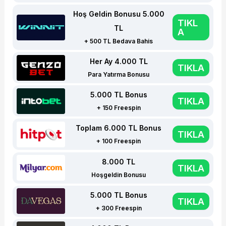
Hoş Geldin Bonusu 5.000
TIKL
TL
A
+ 500 TL Bedava Bahis
Her Ay 4.000 TL
TIKLA
Para Yatırma Bonusu
5.000 TL Bonus
TIKLA
+ 150 Freespin
Toplam 6.000 TL Bonus
TIKLA
+ 100 Freespin
8.000 TL
TIKLA
Hoşgeldin Bonusu
5.000 TL Bonus
TIKLA
+ 300 Freespin