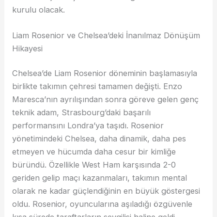
kurulu olacak.
Liam Rosenior ve Chelsea’deki İnanılmaz Dönüşüm
Hikayesi
Chelsea’de Liam Rosenior döneminin başlamasıyla
birlikte takımın çehresi tamamen değişti. Enzo
Maresca’nın ayrılışından sonra göreve gelen genç
teknik adam, Strasbourg’daki başarılı
performansını Londra’ya taşıdı. Rosenior
yönetimindeki Chelsea, daha dinamik, daha pes
etmeyen ve hücumda daha cesur bir kimliğe
büründü. Özellikle West Ham karşısında 2-0
geriden gelip maçı kazanmaları, takımın mental
olarak ne kadar güçlendiğinin en büyük göstergesi
oldu. Rosenior, oyuncularına aşıladığı özgüvenle