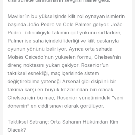
kısa sürede taraftarların sevgilisi haline geldi.
Maviler’in bu yükselişinde kilit rol oynayan isimlerin
başında João Pedro ve Cole Palmer geliyor. João
Pedro, bitiriciliğiyle takımın gol yükünü sırtlarken,
Palmer ise saha içindeki liderliği ve kilit paslarıyla
oyunun yönünü belirliyor. Ayrıca orta sahada
Moisés Caicedo’nun yükselen formu, Chelsea’nin
direnç noktasını yukarı çekiyor. Rosenior’un
taktiksel esnekliği, maç içerisinde sistem
değiştirebilme yeteneği Arsenal gibi disiplinli bir
takıma karşı en büyük kozlarından biri olacak.
Chelsea için bu maç, Rosenior yönetimindeki “yeni
dönemin” en ciddi sınavı olarak görülüyor.
Taktiksel Satranç: Orta Sahanın Hükümdarı Kim
Olacak?