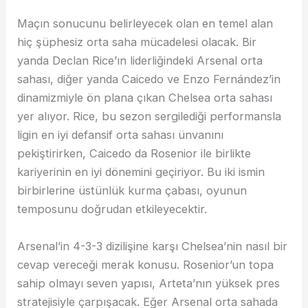
Maçın sonucunu belirleyecek olan en temel alan
hiç şüphesiz orta saha mücadelesi olacak. Bir
yanda Declan Rice’ın liderliğindeki Arsenal orta
sahası, diğer yanda Caicedo ve Enzo Fernández’in
dinamizmiyle ön plana çıkan Chelsea orta sahası
yer alıyor. Rice, bu sezon sergilediği performansla
ligin en iyi defansif orta sahası ünvanını
pekiştirirken, Caicedo da Rosenior ile birlikte
kariyerinin en iyi dönemini geçiriyor. Bu iki ismin
birbirlerine üstünlük kurma çabası, oyunun
temposunu doğrudan etkileyecektir.
Arsenal’in 4-3-3 dizilişine karşı Chelsea’nin nasıl bir
cevap vereceği merak konusu. Rosenior’un topa
sahip olmayı seven yapısı, Arteta’nın yüksek pres
stratejisiyle çarpışacak. Eğer Arsenal orta sahada