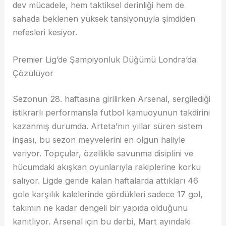
dev mücadele, hem taktiksel derinliği hem de
sahada beklenen yüksek tansiyonuyla şimdiden
nefesleri kesiyor.
Premier Lig’de Şampiyonluk Düğümü Londra’da
Çözülüyor
Sezonun 28. haftasına girilirken Arsenal, sergilediği
istikrarlı performansla futbol kamuoyunun takdirini
kazanmış durumda. Arteta’nın yıllar süren sistem
inşası, bu sezon meyvelerini en olgun haliyle
veriyor. Topçular, özellikle savunma disiplini ve
hücumdaki akışkan oyunlarıyla rakiplerine korku
salıyor. Ligde geride kalan haftalarda attıkları 46
gole karşılık kalelerinde gördükleri sadece 17 gol,
takımın ne kadar dengeli bir yapıda olduğunu
kanıtlıyor. Arsenal için bu derbi, Mart ayındaki