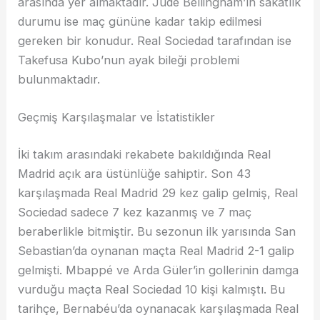
arasında yer almaktadır. Jude Bellingham’ın sakatlık
durumu ise maç gününe kadar takip edilmesi
gereken bir konudur. Real Sociedad tarafından ise
Takefusa Kubo’nun ayak bileği problemi
bulunmaktadır.
Geçmiş Karşılaşmalar ve İstatistikler
İki takım arasındaki rekabete bakıldığında Real
Madrid açık ara üstünlüğe sahiptir. Son 43
karşılaşmada Real Madrid 29 kez galip gelmiş, Real
Sociedad sadece 7 kez kazanmış ve 7 maç
beraberlikle bitmiştir. Bu sezonun ilk yarısında San
Sebastian’da oynanan maçta Real Madrid 2-1 galip
gelmişti. Mbappé ve Arda Güler’in gollerinin damga
vurduğu maçta Real Sociedad 10 kişi kalmıştı. Bu
tarihçe, Bernabéu’da oynanacak karşılaşmada Real