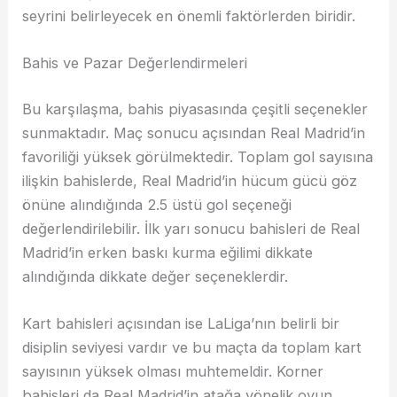
seyrini belirleyecek en önemli faktörlerden biridir.
Bahis ve Pazar Değerlendirmeleri
Bu karşılaşma, bahis piyasasında çeşitli seçenekler
sunmaktadır. Maç sonucu açısından Real Madrid’in
favoriliği yüksek görülmektedir. Toplam gol sayısına
ilişkin bahislerde, Real Madrid’in hücum gücü göz
önüne alındığında 2.5 üstü gol seçeneği
değerlendirilebilir. İlk yarı sonucu bahisleri de Real
Madrid’in erken baskı kurma eğilimi dikkate
alındığında dikkate değer seçeneklerdir.
Kart bahisleri açısından ise LaLiga’nın belirli bir
disiplin seviyesi vardır ve bu maçta da toplam kart
sayısının yüksek olması muhtemeldir. Korner
bahisleri da Real Madrid’in atağa yönelik oyun