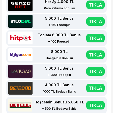
Her Ay 4.000 TL
TIKLA
Para Yatırma Bonusu
5.000 TL Bonus
TIKLA
+ 150 Freespin
Toplam 6.000 TL Bonus
TIKLA
+ 100 Freespin
8.000 TL
TIKLA
Hoşgeldin Bonusu
5.000 TL Bonus
TIKLA
+ 300 Freespin
4.000 TL Bonus
TIKLA
1000 TL Bedava Bahis
Hoşgeldin Bonusu 5.050 TL
TIKLA
+ 500 TL Bedava Bahis