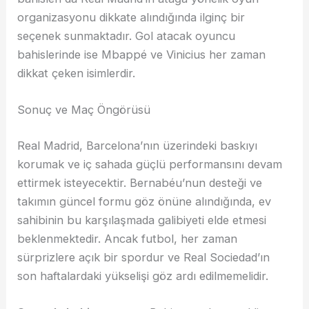
organizasyonu dikkate alındığında ilginç bir
seçenek sunmaktadır. Gol atacak oyuncu
bahislerinde ise Mbappé ve Vinicius her zaman
dikkat çeken isimlerdir.
Sonuç ve Maç Öngörüsü
Real Madrid, Barcelona’nın üzerindeki baskıyı
korumak ve iç sahada güçlü performansını devam
ettirmek isteyecektir. Bernabéu’nun desteği ve
takımın güncel formu göz önüne alındığında, ev
sahibinin bu karşılaşmada galibiyeti elde etmesi
beklenmektedir. Ancak futbol, her zaman
sürprizlere açık bir spordur ve Real Sociedad’ın
son haftalardaki yükselişi göz ardı edilmemelidir.