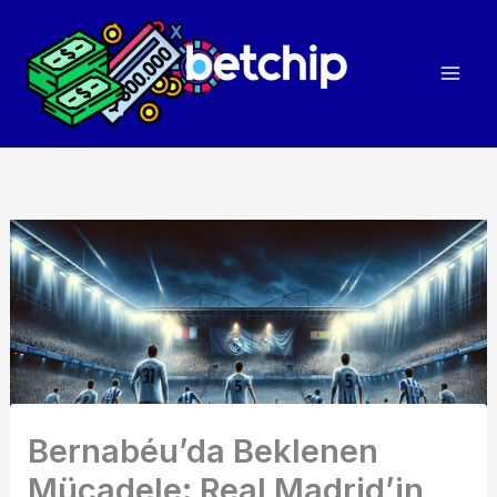
İçeriğe
atla
Bernabéu’da Beklenen
Mücadele: Real Madrid’in