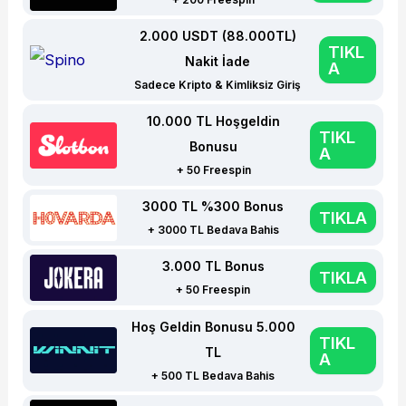
2.000 USDT (88.000TL)
TIKL
Nakit İade
A
Sadece Kripto & Kimliksiz Giriş
10.000 TL Hoşgeldin
TIKL
Bonusu
A
+ 50 Freespin
3000 TL %300 Bonus
TIKLA
+ 3000 TL Bedava Bahis
3.000 TL Bonus
TIKLA
+ 50 Freespin
Hoş Geldin Bonusu 5.000
TIKL
TL
A
+ 500 TL Bedava Bahis