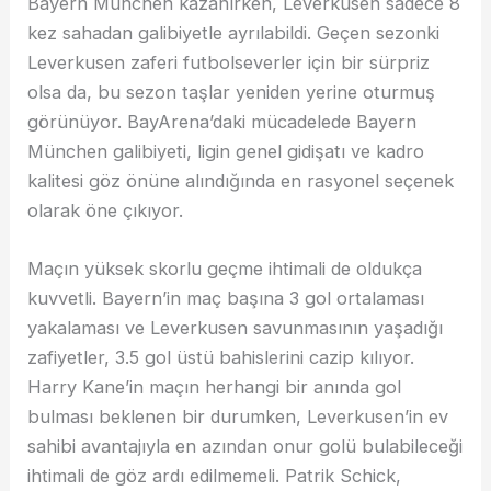
Bayern München kazanırken, Leverkusen sadece 8
kez sahadan galibiyetle ayrılabildi. Geçen sezonki
Leverkusen zaferi futbolseverler için bir sürpriz
olsa da, bu sezon taşlar yeniden yerine oturmuş
görünüyor. BayArena’daki mücadelede Bayern
München galibiyeti, ligin genel gidişatı ve kadro
kalitesi göz önüne alındığında en rasyonel seçenek
olarak öne çıkıyor.
Maçın yüksek skorlu geçme ihtimali de oldukça
kuvvetli. Bayern’in maç başına 3 gol ortalaması
yakalaması ve Leverkusen savunmasının yaşadığı
zafiyetler, 3.5 gol üstü bahislerini cazip kılıyor.
Harry Kane’in maçın herhangi bir anında gol
bulması beklenen bir durumken, Leverkusen’in ev
sahibi avantajıyla en azından onur golü bulabileceği
ihtimali de göz ardı edilmemeli. Patrik Schick,