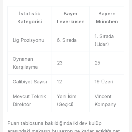
İstatistik
Bayer
Bayern
Kategorisi
Leverkusen
München
1. Sırada
Lig Pozisyonu
6. Sırada
(Lider)
Oynanan
23
25
Karşılaşma
Galibiyet Sayısı
12
19 Üzeri
Mevcut Teknik
Yeni İsim
Vincent
Direktör
(Geçici)
Kompany
Puan tablosuna bakıldığında iki dev kulüp
arasındaki makasın bu sezon ne kadar açıldığı net