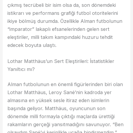
çıkmış tecrübeli bir isim olsa da, son dönemdeki
istikrarı ve performans grafiği futbol otoritelerini
ikiye bölmüş durumda. Özellikle Alman futbolunun
“imparator” lakaplı efsanelerinden gelen sert
eleştiriler, milli takım kampındaki huzuru tehdit
edecek boyuta ulaştı.
Lothar Matthäus’un Sert Eleştirileri: İstatistikler
Yanıltıcı mı?
Alman futbolunun en önemli figürlerinden biri olan
Lothar Matthäus, Leroy Sané’nin kadroda yer
almasına en yüksek sesle itiraz eden isimlerin
başında geliyor. Matthäus, oyuncunun son
dönemde milli formayla çıktığı maçlarda ürettiği
rakamların gerçeği yansıtmadığını savunuyor. “Ben
olsaydım Sané’yi kesinlikle uçağa bindirmezdim,”