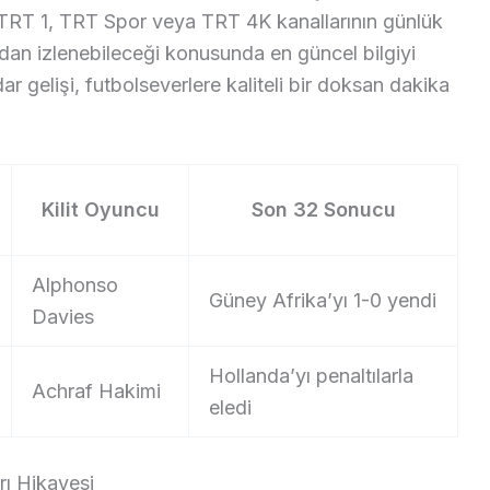
e TRT 1, TRT Spor veya TRT 4K kanallarının günlük
ldan izlenebileceği konusunda en güncel bilgiyi
ar gelişi, futbolseverlere kaliteli bir doksan dakika
Kilit Oyuncu
Son 32 Sonucu
Alphonso
Güney Afrika’yı 1-0 yendi
Davies
Hollanda’yı penaltılarla
Achraf Hakimi
eledi
rı Hikayesi