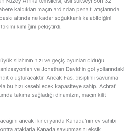
 Kuzey Afrika temsilcisi, asıl sükseyi Son 32
abere kaldıkları maçın ardından penaltı atışlarında
 baskı altında ne kadar soğukkanlı kalabildiğini
akımı kimliğini pekiştirdi.
üyük silahının hızı ve geçiş oyunları olduğu
anizasyonları ve Jonathan David’in gol yollarındaki
tehdit oluşturacaktır. Ancak Fas, disiplinli savunma
yla bu hızı kesebilecek kapasiteye sahip. Achraf
da takıma sağladığı dinamizm, maçın kilit
acağını ancak ikinci yarıda Kanada’nın ev sahibi
 kontra ataklarla Kanada savunmasını eksik