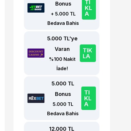
TI
Bonus
KL
A
+ 5.000 TL
Bedava Bahis
5.000 TL'ye
Varan
TIK
LA
%100 Nakit
İade!
5.000 TL
TI
Bonus
KL
A
5.000 TL
Bedava Bahis
12.000 TL