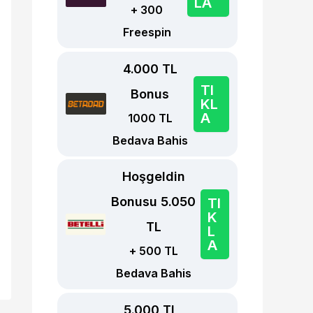
LA
+ 300
Freespin
4.000 TL
TI
Bonus
KL
A
1000 TL
Bedava Bahis
Hoşgeldin
Bonusu 5.050
TI
K
TL
L
A
+ 500 TL
Bedava Bahis
5.000 TL